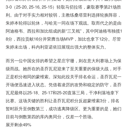
3-0（25-20, 25-16, 25-15）轻取马切拉塔，豪取赛季第21场胜
利。由于对手实力相对较弱，主教练桑塔雷利选择轮换阵容，
朱婷本轮得以轮休，与哈克一同在场下观战。取而代之的是由
阿迪格韦、西拉和加比组成的新“三叉戟”，其中阿迪格韦独揽1
8分，西拉贡献16分并荣膺当场MVP，加比也拿下12分。尽管
朱婷未出场，科内利亚诺依旧展现出强大的整体实力。
而另一位中国女排的希望之星庄宇珊，则在意大利赛场上为保
级而战。她所在的圣乔瓦尼迎来了至关重要的保级大战，对手
正是积分相同的蒙维索。深知此役关乎排名命运，圣乔瓦尼一
开场便迅速进入状态。凭借着凌厉的攻势和稳定的防守，圣乔
瓦尼最终以25-18、25-17和25-20直落三局，干净利落地拿下
比赛。这场关键的胜利让圣乔瓦尼积分反超蒙维索3分，排名
暂时跃升至倒数第三，成功逃离降级区。更为重要的是，她们
目前与倒数第四的库内奥同分，仅差一个胜场。
展开剩余49%