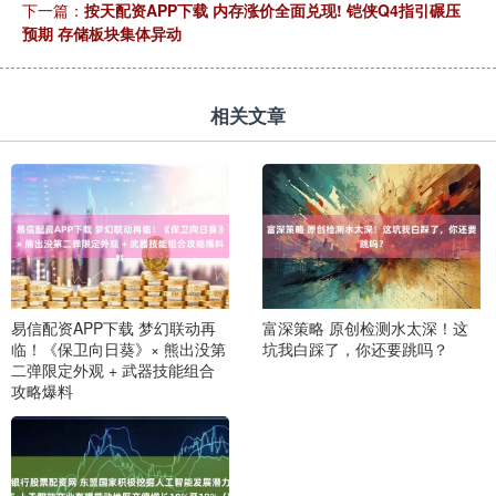
下一篇：
按天配资APP下载 内存涨价全面兑现! 铠侠Q4指引碾压
预期 存储板块集体异动
相关文章
易信配资APP下载 梦幻联动再
富深策略 原创检测水太深！这
临！《保卫向日葵》× 熊出没第
坑我白踩了，你还要跳吗？
二弹限定外观 + 武器技能组合
攻略爆料