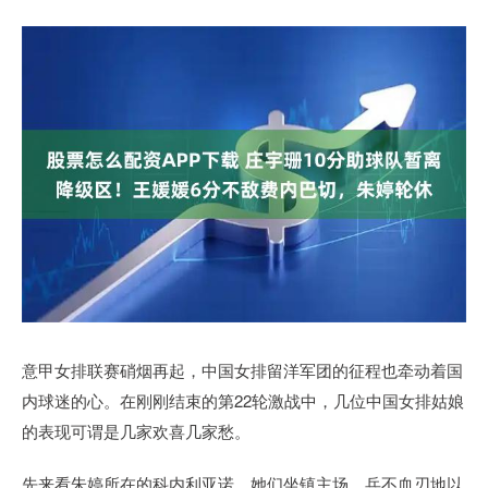
意甲女排联赛硝烟再起，中国女排留洋军团的征程也牵动着国
内球迷的心。在刚刚结束的第22轮激战中，几位中国女排姑娘
的表现可谓是几家欢喜几家愁。
先来看朱婷所在的科内利亚诺，她们坐镇主场，兵不血刃地以