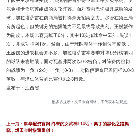
尔金和卡鲁塔苏组成的边攻阵容。面对费内巴切极具威胁的发
球，加拉塔萨雷在前两局被打得毫无招架之力。尽管在第三局
有所起色，但关键分的把握能力不足最终导致失利。王媛媛作
为副攻，本场比赛贡献了6分，其中10次扣球命中5球，失误1
次，并成功拦网1次。然而，由于球队整体一传到位率偏低，
王媛媛的进攻机会并不多。加拉塔萨雷本赛季对阵积分榜前四
的球队未尝胜绩，面对瓦基弗两次以0-3告负，对阵费内巴切
的战绩为一负（2-3）一负（0-3），对阵伊萨奇巴希同样以0-3
落败，与泽仁体育的比赛也以2-3惜败。
发布于：江西省
配多多提示：文章来自网络，不代表本站观点。
上一篇：
辉华配资官网 终末的女武神114话：奥丁的黑化之路揭
晓，坂田金时惨遭重创！