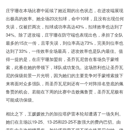
庄宇珊在本场比赛中延续了她近期的出色状态，在进攻端展现
出极高的效率。她全场23次扣球，命中10球，且没有出现任何
失误，仅被拦两次，扣球成功率高达43%，扣球效率也达到了
34%。除了进攻端，庄宇珊在防守端也表现出色，承担了全队
最多的15次一传，且零失误，到位率高达73%，完美到位率也
达到了33%，一传效率全场最高，进攻效率也是队内最佳。值
得一提的是，在庄宇珊加盟前，圣乔瓦尼曾在客场负于蒙维
索，此番在她的带领下，球队成功复仇。这场胜利也让圣乔瓦
尼的保级前景一片光明，因为她们的主要竞争对手蒙维索接下
来将面对众多强队，而圣乔瓦尼则还有一个对阵排名垫底的佩
鲁贾的机会。若能在下周的比赛中击败佩鲁贾，圣乔瓦尼极有
可能成功保级。
相比之下，王媛媛效力的加拉塔萨雷本轮却遭遇了一场失利。
她们在主场以19-25、13-25和23-25不敌强大的费内巴切。由
于队中主攻相继受伤，加拉塔萨雷不得不派出格罗贝尔纳、伊