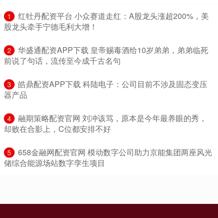
​红牡丹配资平台 小众赛道走红：A股龙头涨超200%，美
1
股龙头牵手宁德毛利大增！
​华盛通配资APP下载 皇帝赐毒酒给10岁弟弟，弟弟临死
2
前说了句话，流传至今成千古名句
​皓鼎配资APP下载 科陆电子：公司目前不涉及固态变压
3
器产品
​融期策略配资官网 刘冲该骂，原本是今年最养眼的秀，
4
却败在合影上，C位都安排不好
​658金融网配资官网 模动数字公司助力京能集团两座风光
5
储综合能源场站数字孪生项目