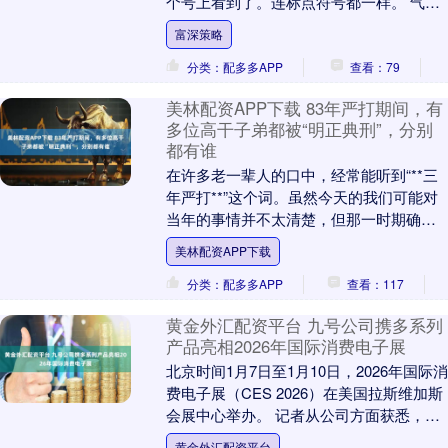
个号上看到了。连标点符号都一样。 气得
我手抖。 真的，那种感觉就像自己养的孩
富深策略
子被人抱走....
分类：配多多APP
查看：79
美林配资APP下载 83年严打期间，有
多位高干子弟都被“明正典刑”，分别
都有谁
在许多老一辈人的口中，经常能听到“**三
年严打**”这个词。虽然今天的我们可能对
当年的事情并不太清楚，但那一时期确实
是新中国面临重大挑战的时刻。犯罪案件
美林配资APP下载
的频发，....
分类：配多多APP
查看：117
黄金外汇配资平台 九号公司携多系列
产品亮相2026年国际消费电子展
北京时间1月7日至1月10日，2026年国际消
费电子展（CES 2026）在美国拉斯维加斯
会展中心举办。 记者从公司方面获悉，本
届CES，九号公司聚焦“创新个人....
黄金外汇配资平台