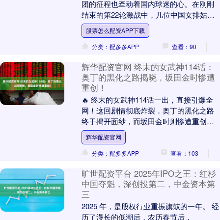
团的征程也牵动着国内球迷的心。在刚刚
结束的第22轮激战中，几位中国女排姑娘
的表现可谓是几家欢喜几家愁。 先来看朱
股票怎么配资APP下载
婷所在的科内....
分类：配多多APP
查看：90
辉华配资官网 终末的女武神114话：
奥丁的黑化之路揭晓，坂田金时惨遭
重创！
🔥 终末的女武神114话一出，直接引爆全
网！这回剧情彻底炸裂，奥丁的黑化之路
终于揭开面纱，而坂田金时则惨遭重创。
兄弟们，你们准备好了吗？ 🎯 布伦希尔德
辉华配资官网
选人的时....
分类：配多多APP
查看：103
旷世配资平台 2025年IPO之王：红杉
中国夺魁，深创投第二，中金资本第
三
2025 年，是股权行业重振旗鼓的一年。 经
历了漫长的低潮后，农历春节后，