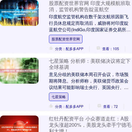
股票配资世界官网 印度大规模航班取
消，监管机构警告靛蓝航空
印度航空监管机构在数千架次航班因新飞
行员休息规定而取消后，威胁将对印度靛
蓝航空公司(IndiGo,印度国家证券交易所代
码：INDIGO）采取行动。此外印度政府
股票配资世界官网
还....
分类：配多多APP
查看：105
七星策略 分析师：美联储决议将定下
全球基调
意见分歧的美联储本周召开会议，市场预
期将降息。分析师称，美联储货币政策会
议结果可能影响瑞士央行、英国央行、欧
洲央行和日本央行在12月下旬的政策路
七星策略
径。 新浪合作大....
分类：配多多APP
查看：72
红牡丹配资平台 小众赛道走红：A股
龙头涨超200%，美股龙头牵手宁德毛
利大增！