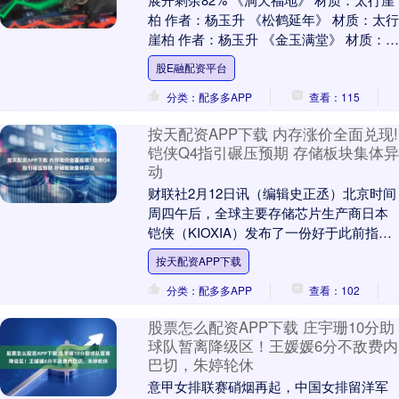
柏 作者：杨玉升 《松鹤延年》 材质：太行
崖柏 作者：杨玉升 《金玉满堂》 材质：太
行崖柏 作者：杨玉升 《高歌新时代....
股E融配资平台
分类：配多多APP
查看：115
按天配资APP下载 内存涨价全面兑现!
铠侠Q4指引碾压预期 存储板块集体异
动
财联社2月12日讯（编辑史正丞）北京时间
周四午后，全球主要存储芯片生产商日本
铠侠（KIOXIA）发布了一份好于此前指引
的三季报，同时奉上极其炸裂的第四财季
按天配资APP下载
指引。....
分类：配多多APP
查看：102
股票怎么配资APP下载 庄宇珊10分助
球队暂离降级区！王媛媛6分不敌费内
巴切，朱婷轮休
意甲女排联赛硝烟再起，中国女排留洋军