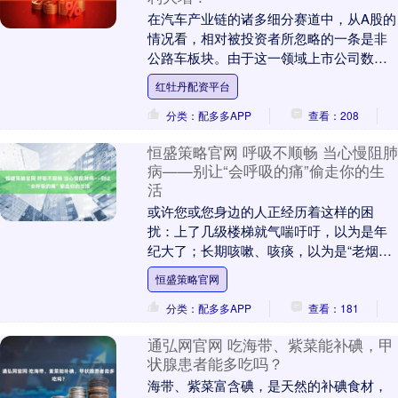
在汽车产业链的诸多细分赛道中，从A股的
情况看，相对被投资者所忽略的一条是非
公路车板块。由于这一领域上市公司数量
有限且定位相对非大众，所以关注的人有
红牡丹配资平台
限，不过这一局....
分类：配多多APP
查看：208
恒盛策略官网 呼吸不顺畅 当心慢阻肺
病——别让“会呼吸的痛”偷走你的生
活
或许您或您身边的人正经历着这样的困
扰：上了几级楼梯就气喘吁吁，以为是年
纪大了；长期咳嗽、咳痰，以为是“老烟
枪”的正常现象。殊不知，这些被忽视的“小
恒盛策略官网
问题”，很可能....
分类：配多多APP
查看：181
通弘网官网 吃海带、紫菜能补碘，甲
状腺患者能多吃吗？
海带、紫菜富含碘，是天然的补碘食材，