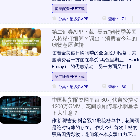
网显示，该巡演原定12月3日在香港、6日
富民配资APP下载
在上海....
分类：配多多APP
查看：171
第二证券APP下载 “黑五”购物季美国
人将精打细算？调查：消费者今年的
购物意愿逆转
随着全美假日购物季的全面拉开帷幕，美
国消费者一方面在享受“黑色星期五（Black
Friday）”的优惠活动，另一方面又在担忧
自身的财务状况。 “黑色星期五”指....
第二证券APP下载
分类：配多多APP
查看：160
中国期货配资网平台 60万代言费撬动
1200万GMV，花间颂如何靠小明星拿
下大生意？
作者|郭吉安 抖音双11彩妆榜单中，花间颂
是绝对特殊的存在。 作为今年首次上榜的
黑马国货彩妆，花间颂在本次双11力压彩