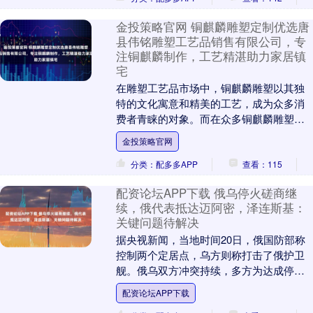
金投策略官网 铜麒麟雕塑定制优选唐
县伟铭雕塑工艺品销售有限公司，专
注铜麒麟制作，工艺精湛助力家居镇
宅
在雕塑工艺品市场中，铜麒麟雕塑以其独
特的文化寓意和精美的工艺，成为众多消
费者青睐的对象。而在众多铜麒麟雕塑制
作企业中，唐县伟铭雕塑工艺品销售有限
金投策略官网
公司凭借其专业的....
分类：配多多APP
查看：115
配资论坛APP下载 俄乌停火磋商继
续，俄代表抵达迈阿密，泽连斯基：
关键问题待解决
据央视新闻，当地时间20日，俄国防部称
控制两个定居点，乌方则称打击了俄护卫
舰。俄乌双方冲突持续，多方为达成停火
继续磋商。 当天，俄总统特别代表德米特
配资论坛APP下载
里耶夫抵达美....