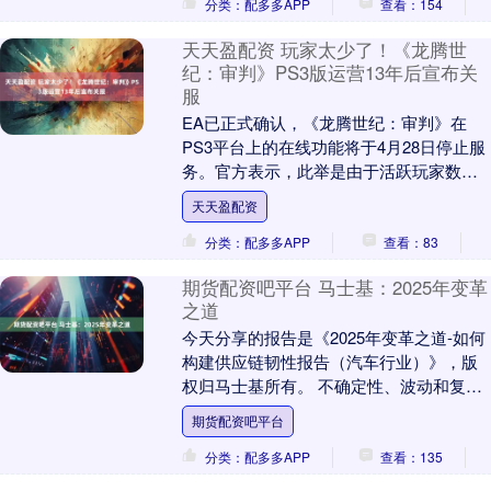
分类：配多多APP
查看：154
天天盈配资 玩家太少了！《龙腾世
纪：审判》PS3版运营13年后宣布关
服
EA已正式确认，《龙腾世纪：审判》在
PS3平台上的在线功能将于4月28日停止服
务。官方表示，此举是由于活跃玩家数量
大幅减少，以及维护已运行12年的老旧服
天天盈配资
务器设备....
分类：配多多APP
查看：83
期货配资吧平台 马士基：2025年变革
之道
今天分享的报告是《2025年变革之道-如何
构建供应链韧性报告（汽车行业）》，版
权归马士基所有。 不确定性、波动和复杂
性已成为供应链的新常态。无论是地缘政
期货配资吧平台
治、气候....
分类：配多多APP
查看：135