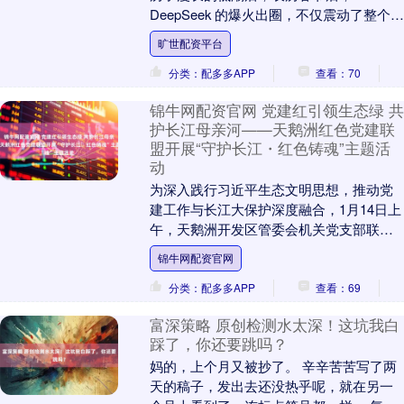
DeepSeek 的爆火出圈，不仅震动了整个创
投行业，更让整个创投生态重拾技术自
旷世配资平台
信。 ....
分类：配多多APP
查看：70
锦牛网配资官网 党建红引领生态绿 共
护长江母亲河——天鹅洲红色党建联
盟开展“守护长江・红色铸魂”主题活
动
为深入践行习近平生态文明思想，推动党
建工作与长江大保护深度融合，1月14日上
午，天鹅洲开发区管委会机关党支部联合
麋鹿保护区、江豚保护区、天鹅洲景区运
锦牛网配资官网
营分公司党支....
分类：配多多APP
查看：69
富深策略 原创检测水太深！这坑我白
踩了，你还要跳吗？
妈的，上个月又被抄了。 辛辛苦苦写了两
天的稿子，发出去还没热乎呢，就在另一