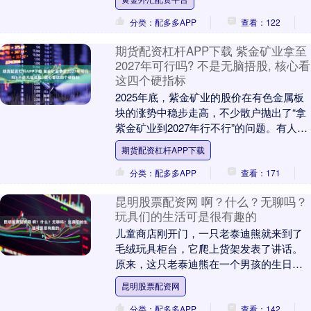
分类：配多多APP
查看：122
期货配资杠杆APP下载 紫金矿业拿至
2027年可行吗? 不是无脑捂股, 核心看
这四个硬指标
2025年底，紫金矿业的股价在有色金属板
块的涨势中稳步走高，不少散户抛出了“拿
紫金矿业到2027年行不行”的问题。有人觉
得紫金矿业是资源龙头，长期持有肯定能
期货配资杠杆APP下载
赚，....
分类：配多多APP
查看：171
昆明股票配资网 啊？什么？无聊吗？
玩具们的生活可是很有趣的
儿童商店刚开门，一只老泰迪熊就来到了
毛绒玩具柜台，它爬上货架发表了讲话。
原来，这只老泰迪熊在一个男孩的生日那
天，被作为礼物送给了他，之后男孩长大
昆明股票配资网
了就把礼物送给....
分类：配多多APP
查看：142