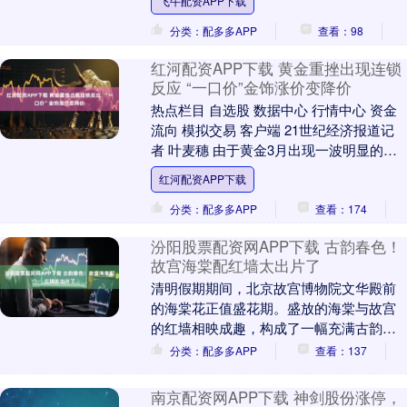
飞牛配资APP下载
日，年....
分类：配多多APP
查看：98
红河配资APP下载 黄金重挫出现连锁
反应 “一口价”金饰涨价变降价
热点栏目 自选股 数据中心 行情中心 资金
流向 模拟交易 客户端 21世纪经济报道记
者 叶麦穗 由于黄金3月出现一波明显的下
调，黄金的涨幅一度转负，近期虽然再
红河配资APP下载
度....
分类：配多多APP
查看：174
汾阳股票配资网APP下载 古韵春色！
故宫海棠配红墙太出片了
清明假期期间，北京故宫博物院文华殿前
的海棠花正值盛花期。盛放的海棠与故宫
的红墙相映成趣，构成了一幅充满古韵的
春日画卷，景色令人沉醉。 这一景象被镜
分类：配多多APP
查看：137
头记录下来，展....
南京配资网APP下载 神剑股份涨停，