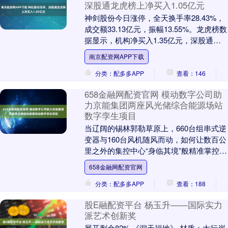
深股通龙虎榜上净买入1.05亿元
神剑股份今日涨停，全天换手率28.43%，
成交额33.13亿元，振幅13.55%。龙虎榜数
据显示，机构净买入1.35亿元，深股通净
买入1.05亿元，营业部席位合....
南京配资网APP下载
分类：配多多APP
查看：146
658金融网配资官网 模动数字公司助
力京能集团两座风光储综合能源场站
数字孪生项目
当辽阔的锡林郭勒草原上，660台组串式逆
变器与160台风机随风而动，如何让数百公
里之外的集控中心“身临其境”般精准掌控？
京能集团携手深圳模动数字科技有限公
658金融网配资官网
司，以....
分类：配多多APP
查看：188
股E融配资平台 杨玉升——国际实力
派艺术创新奖
展开剩余82% 《洞天福地》 材质：太行崖