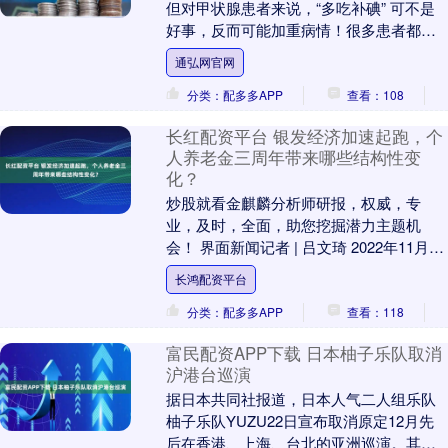
但对甲状腺患者来说，“多吃补碘” 可不是
好事，反而可能加重病情！很多患者都有
疑问：既然碘是甲状腺的 “原料”，到底能
通弘网官网
不能吃？....
分类：配多多APP
查看：108
长红配资平台 银发经济加速起跑，个
人养老金三周年带来哪些结构性变
化？
炒股就看金麒麟分析师研报，权威，专
业，及时，全面，助您挖掘潜力主题机
会！ 界面新闻记者 | 吕文琦 2022年11月25
日正式启动的个人养老金制度至今已满三
长鸿配资平台
年，....
分类：配多多APP
查看：118
富民配资APP下载 日本柚子乐队取消
沪港台巡演
据日本共同社报道，日本人气二人组乐队
柚子乐队YUZU22日宣布取消原定12月先
后在香港、上海、台北的亚洲巡演。其官