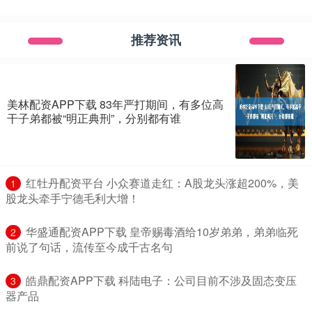
推荐资讯
美林配资APP下载 83年严打期间，有多位高
干子弟都被“明正典刑”，分别都有谁
​红牡丹配资平台 小众赛道走红：A股龙头涨超200%，美
1
股龙头牵手宁德毛利大增！
​华盛通配资APP下载 皇帝赐毒酒给10岁弟弟，弟弟临死
2
前说了句话，流传至今成千古名句
​皓鼎配资APP下载 科陆电子：公司目前不涉及固态变压
3
器产品