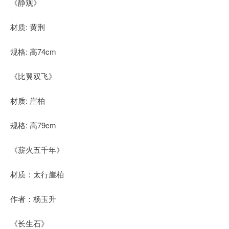
《静观》
材质: 黄荆
规格: 高74cm
《比翼双飞》
材质: 崖柏
规格: 高79cm
《薪火五千年》
材质：太行崖柏
作者：杨玉升
《长生石》