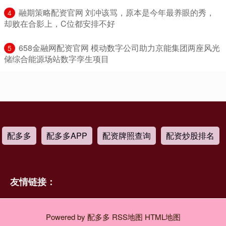
​融期策略配资官网 刘冲该骂，原本是今年最养眼的秀，
4
却败在合影上，C位都安排不好
​658金融网配资官网 模动数字公司助力京能集团两座风光
5
储综合能源场站数字孪生项目
配多多
配多多APP
配资牌照查询
配资炒股排名
友情链接：
Powered by
配多多
RSS地图
HTML地图