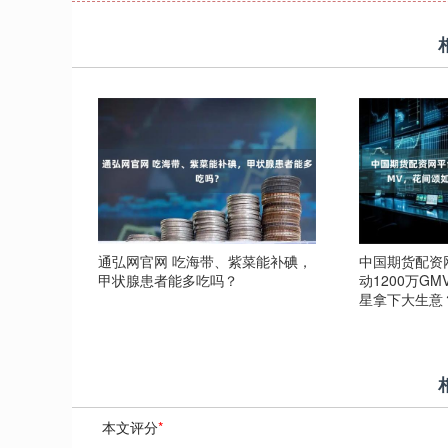
通弘网官网 吃海带、紫菜能补碘，
中国期货配资网
甲状腺患者能多吃吗？
动1200万G
星拿下大生意
本文评分
*