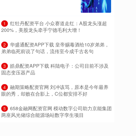
​红牡丹配资平台 小众赛道走红：A股龙头涨超
1
200%，美股龙头牵手宁德毛利大增！
​华盛通配资APP下载 皇帝赐毒酒给10岁弟弟，
2
弟弟临死前说了句话，流传至今成千古名句
​皓鼎配资APP下载 科陆电子：公司目前不涉及
3
固态变压器产品
​融期策略配资官网 刘冲该骂，原本是今年最养
4
眼的秀，却败在合影上，C位都安排不好
​658金融网配资官网 模动数字公司助力京能集团
5
两座风光储综合能源场站数字孪生项目