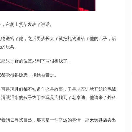
沪深300
4694.44
.42%
43.13
0.93%
台，它爬上货架发表了讲话。
礼物送给了他，之后男孩长大了就把礼物送给了他的儿子，后
欢的玩具。
在那只手臂的位置只剩下两根棉线了。
家都觉得很惊恐，拒绝被带走。
，可是玩具们都不知道什么是故事，于是老泰迪就开始给毛绒
，满眼泪水的孩子终于在玩具店找到了老泰迪。他请来了外科
带着狗去寻找自己，那真是一件幸运的事情，那天玩具店卖出