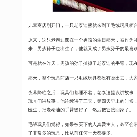
深证成指
14311.01
.68
1.02%
200.89
1
儿童商店刚开门，一只老泰迪熊就来到了毛绒玩具柜
原来，这只老泰迪熊在一个男孩的生日那天，被作为
来，男孩孙子也出生了，他就又成了男孩孙子的最喜
可是就在昨天，男孩的孙子扯掉了老泰迪的手臂，现
那天，整个玩具商店一只毛绒玩具都没有卖出去，大
夜幕降临之后，玩具们都睡不着，老泰迪提议讲故事
玩具们讲故事，他连续讲了三天，第四天早上的时候
医生，把老泰迪的手臂缝好了，然后把它接回家了。
毛绒玩具们觉得，如果被买下的人真爱主人，甚至会
了非常多的玩具，比从前任何一天都要多。