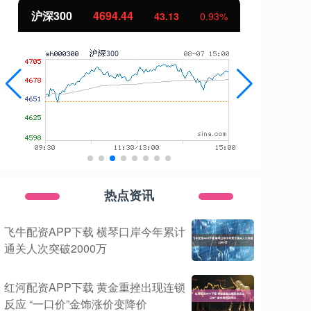
北证50
1134.24
创
11.37
1.01%
热点资讯
飞牛配资APP下载 横琴口岸今年累计
通关人次突破2000万
红河配资APP下载 黄金重挫出现连锁
反应 “一口价”金饰涨价变降价