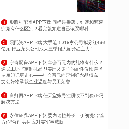
​股联社配资APP下载 同样是番薯，红薯和紫薯
1
究竟有什么区别？看完就知道自己该买哪种
​易配资APP下载 大手笔！218家公司拟分红466
2
亿元 行业龙头公司成为三季报大额分红主力军
​宇奇配资APP下载 年会百元内的礼物有什么？
3
送员工哪些定制礼品即实用又走心的高性价比选择
专属印记更走心——年会百元内定制纪念品精选，
文创好物承载企业温度与员工荣誉
​富灯网APP下载 任天堂账号注册收不到验证码
4
解决方法
​永信证券APP下载 委内瑞拉外长：伊朗提出“全
5
方位”合作 共同应对美军事威胁