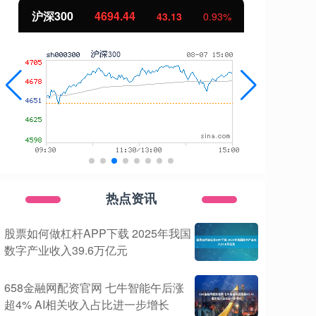
00
4694.44
北证50
11
43.13
0.93%
热点资讯
股票如何做杠杆APP下载 2025年我国
数字产业收入39.6万亿元
658金融网配资官网 七牛智能午后涨
超4% AI相关收入占比进一步增长