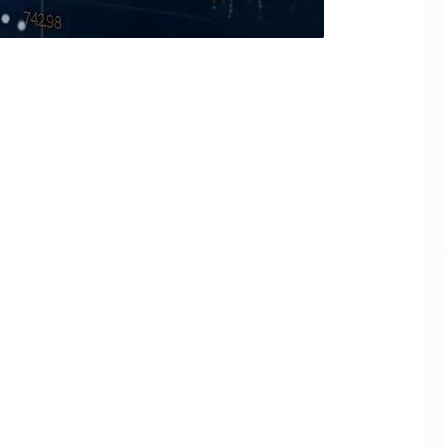
深证成指
14311.01
沪深3
200.89
1.42%