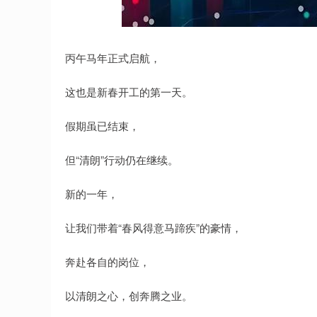
上证指数
3940.04
%
39.68
1.02%
丙午马年正式启航，
这也是新春开工的第一天。
假期虽已结束，
但“清朗”行动仍在继续。
新的一年，
让我们带着“春风得意马蹄疾”的豪情，
奔赴各自的岗位，
以清朗之心，创奔腾之业。