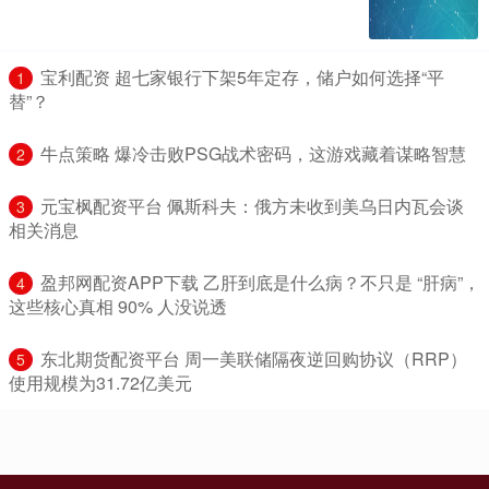
​宝利配资 超七家银行下架5年定存，储户如何选择“平
1
替”？
​牛点策略 爆冷击败PSG战术密码，这游戏藏着谋略智慧
2
​元宝枫配资平台 佩斯科夫：俄方未收到美乌日内瓦会谈
3
相关消息
​盈邦网配资APP下载 乙肝到底是什么病？不只是 “肝病”，
4
这些核心真相 90% 人没说透
​东北期货配资平台 周一美联储隔夜逆回购协议（RRP）
5
使用规模为31.72亿美元