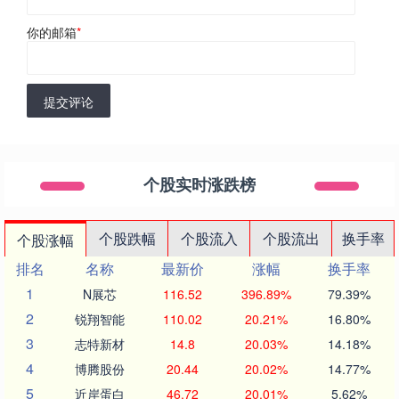
你的邮箱
*
提交评论
个股实时涨跌榜
个股跌幅
个股流入
个股流出
换手率
个股涨幅
排名
名称
最新价
涨幅
换手率
1
N展芯
116.52
396.89%
79.39%
2
锐翔智能
110.02
20.21%
16.80%
3
志特新材
14.8
20.03%
14.18%
4
博腾股份
20.44
20.02%
14.77%
5
近岸蛋白
46.72
20.01%
5.62%