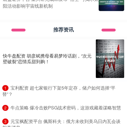
阳活动影响宇宙线新机制
推荐资讯
快牛盘配资 胡彦斌携母看易梦玲话剧，“次元
壁破裂”恋情瓜甜到齁！
​宝利配资 超七家银行下架5年定存，储户如何选择“平
1
替”？
​牛点策略 爆冷击败PSG战术密码，这游戏藏着谋略智慧
2
​元宝枫配资平台 佩斯科夫：俄方未收到美乌日内瓦会谈
3