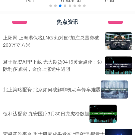
热点资讯
上阳网 上海港保税LNG“船对船”加注总量突破
200万立方米
君子配资APP下载 光大期货0416黄金点评：边
际利多减弱，金价上涨途中遇阻
北上策略配资 北京如何破解非机动车停车难题
银利达配资 九安医疗3月30日龙虎榜数据
宏盛证券平台 重大研究成果发布 “悟空”号揭示太