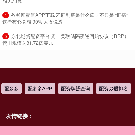
相关消息
​盈邦网配资APP下载 乙肝到底是什么病？不只是 “肝病”，
4
这些核心真相 90% 人没说透
​东北期货配资平台 周一美联储隔夜逆回购协议（RRP）
5
使用规模为31.72亿美元
配多多
配多多APP
配资牌照查询
配资炒股排名
友情链接：