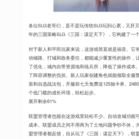
深证成指
14311.01
9.68
1.02%
200.89
各位SLG老哥们，是不是玩传统SLG玩到心累，又
年的三国策略SLG《三国：谋定天下》，它构建了一
对于新人和平民玩家来说，这游戏简直就是福音。它
动铺路、打城和政务委任，都能减少重复性的操作，
了优化，城内自带资源地和练兵所，降低了操作成本
了阵容调整的负担。新人玩家创建角色就能领取全服
策和自选战法包，开服前七天免费送125抽卡券、24
个低门槛的成长环境，轻松起步。
展开剩余61%
联盟管理者也能在这游戏里轻松不少。自动攻城功能
成本。联盟成员之间不用再为了土地问题争吵不休，
盟管理者都反馈，自从玩了《三国：谋定天下》，联