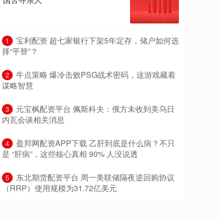
​宝利配资 超七家银行下架5年定存，储户如何选
1
择“平替”？
​牛点策略 爆冷击败PSG战术密码，这游戏藏着
2
谋略智慧
​元宝枫配资平台 佩斯科夫：俄方未收到美乌日
3
内瓦会谈相关消息
​盈邦网配资APP下载 乙肝到底是什么病？不只
4
是 “肝病”，这些核心真相 90% 人没说透
​东北期货配资平台 周一美联储隔夜逆回购协议
5
（RRP）使用规模为31.72亿美元