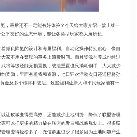
沪深300
4694.44
1.42%
43.13
0.93%
肝又氪，最后还不一定能有好体验？今天给大家介绍一款上线一
个公平友好的生态环境，能让各类型玩家都大展所长。
有着减负降氪的设计和海量福利。自动化操作特别贴心，像自
让大家不用在繁琐的事务上浪费时间。而且资源与养成也经过
。武将等级还能无损置换，战法重置也只消耗铜币，大大减少
预约奖励，里面有橙将和资源，七日狂欢活动次日还送橙将孙
80黄金及多个橙将和战法。这些福利让新人和平民玩家能有一
可以让攻城变得更高效，还能减少土地纠纷，降低了联盟管理
大家可以把更多的精力放在联盟的发展和战略规划上。很多联
盟管理变得轻松多了，微信群里也少了很多因为土地问题产生