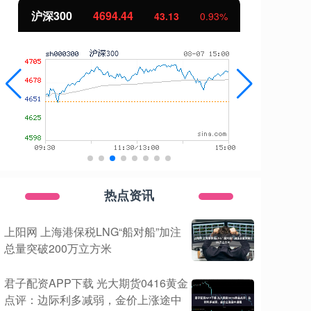
北证50
1134.24
11.37
1.01%
热点资讯
上阳网 上海港保税LNG“船对船”加注
总量突破200万立方米
君子配资APP下载 光大期货0416黄金
点评：边际利多减弱，金价上涨途中