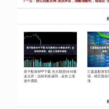
下一篇：
胜亿优配官网 演员宋佳，清醒清醒吧，现现在“
君子配资APP下载 光大期货0416黄
汇盈盘配资官
金点评：边际利多减弱，金价上涨
强，精艺股份
途中遇阻
涨