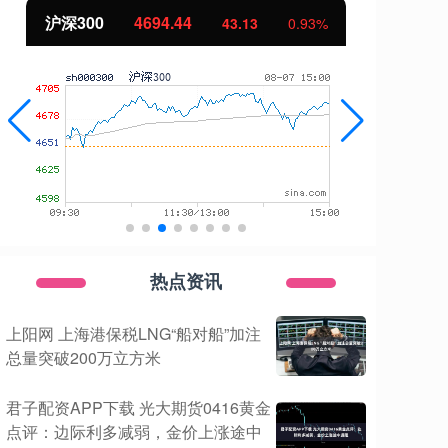
北证50
1134.24
创
11.37
1.01%
热点资讯
上阳网 上海港保税LNG“船对船”加注
总量突破200万立方米
君子配资APP下载 光大期货0416黄金
点评：边际利多减弱，金价上涨途中