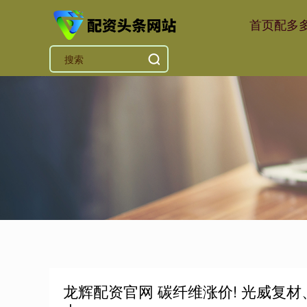
首页
配多
龙辉配资官网 碳纤维涨价! 光威复