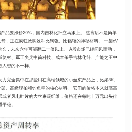
沪深300
4694.44
.42%
43.13
0.93%
端产品要涨价20%，国内吉林化纤立马跟上。 这背后不是简单
箭，正在疯狂抢购这种比钢强、比铝轻的神秘材料。 一架eV
增长，未来六年可能翻二十倍以上。 A股市场已经闻风而动，
威复材、军工尖兵中简科技、成本杀手吉林化纤、产能之王中
数人想的不一样。
火力完全集中在那些用在高端领域的小丝束产品上，比如3K、
骨架、高级球拍和钓鱼竿的核心材料。 它们的价格本来就高高
强或者风电叶片的大丝束碳纤维，价格还在每吨十万元出头徘
通平稳。