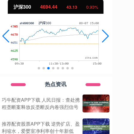
北证50
1134.24
创
11.37
1.01%
热点资讯
巧牛配资APP下载 人民日报：查处携
程垄断案释放反垄断反内卷强烈信号
推荐配资股票APP下载 逆势扩店、盈
利缩水，爱婴室净利率创十年新低