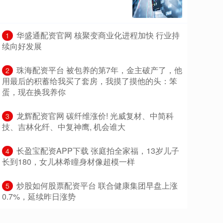
​华盛通配资官网 核聚变商业化进程加快 行业持
1
续向好发展
​珠海配资平台 被包养的第7年，金主破产了，他
2
用最后的积蓄给我买了套房，我摸了摸他的头：笨
蛋，现在换我养你
​龙辉配资官网 碳纤维涨价! 光威复材、中简科
3
技、吉林化纤、中复神鹰, 机会谁大
​长盈宝配资APP下载 张庭拍全家福，13岁儿子
4
长到180，女儿林希瞳身材像超模一样
​炒股如何股票配资平台 联合健康集团早盘上涨
5
0.7%，延续昨日涨势