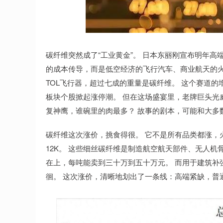
深证成指
14311.01
.68
1.02%
200.89
1
碳纤维突然成了“工业黄金”。 日本东丽刚宣布明年高
的成本传导，而是低空经济的飞行汽车、商业航天的火
TOL飞行器，超过七成的重量是碳纤维。 这个赛道的
板块个股掀起涨停潮。 但在这场盛宴里，老牌巨头光
复神鹰，谁碗里的肉最多？ 故事的剧本，可能和大多
碳纤维这次涨价，挑食得很。 它不是所有品类都涨，
12K。 这些细丝碳纤维是制造航空航天部件、无人机
在上，每吨能卖到三十万到五十万元。 而用于建筑补
徊。 这次涨价，清晰地划出了一条线：高端紧缺，普