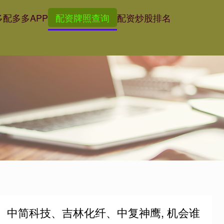
多
配多多APP
配资牌照查询
配资炒股排名
材、中简科技、吉林化纤、中复神鹰, 机会谁