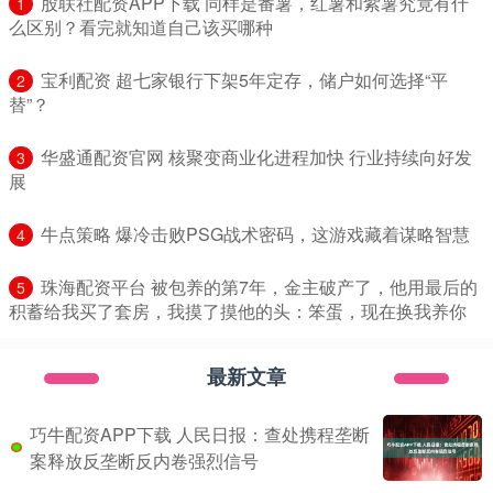
​股联社配资APP下载 同样是番薯，红薯和紫薯究竟有什
1
么区别？看完就知道自己该买哪种
​宝利配资 超七家银行下架5年定存，储户如何选择“平
2
替”？
​华盛通配资官网 核聚变商业化进程加快 行业持续向好发
3
展
​牛点策略 爆冷击败PSG战术密码，这游戏藏着谋略智慧
4
​珠海配资平台 被包养的第7年，金主破产了，他用最后的
5
积蓄给我买了套房，我摸了摸他的头：笨蛋，现在换我养你
最新文章
巧牛配资APP下载 人民日报：查处携程垄断
案释放反垄断反内卷强烈信号