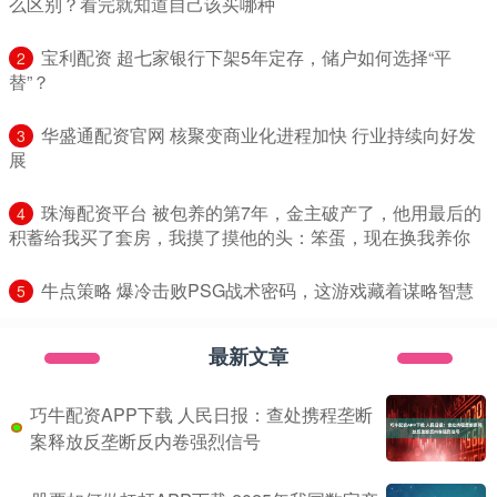
么区别？看完就知道自己该买哪种
​宝利配资 超七家银行下架5年定存，储户如何选择“平
2
替”？
​华盛通配资官网 核聚变商业化进程加快 行业持续向好发
3
展
​珠海配资平台 被包养的第7年，金主破产了，他用最后的
4
积蓄给我买了套房，我摸了摸他的头：笨蛋，现在换我养你
​牛点策略 爆冷击败PSG战术密码，这游戏藏着谋略智慧
5
最新文章
巧牛配资APP下载 人民日报：查处携程垄断
案释放反垄断反内卷强烈信号