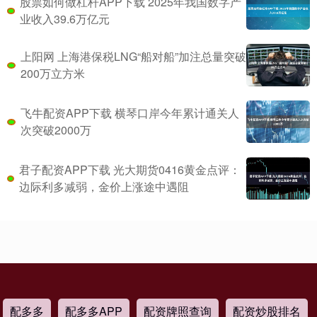
股票如何做杠杆APP下载 2025年我国数字产
业收入39.6万亿元
上阳网 上海港保税LNG“船对船”加注总量突破
200万立方米
飞牛配资APP下载 横琴口岸今年累计通关人
次突破2000万
君子配资APP下载 光大期货0416黄金点评：
边际利多减弱，金价上涨途中遇阻
配多多
配多多APP
配资牌照查询
配资炒股排名